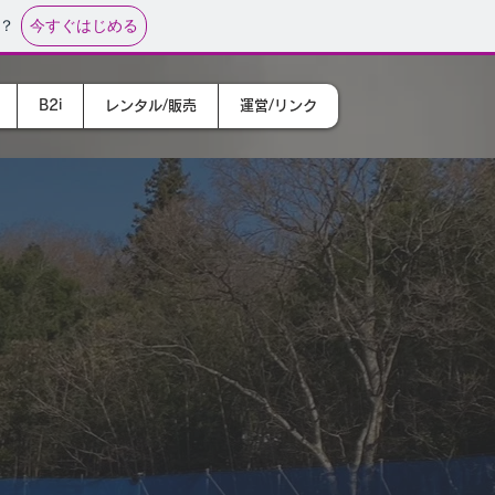
今すぐはじめる
？
B2i
レンタル/販売
運営/リンク