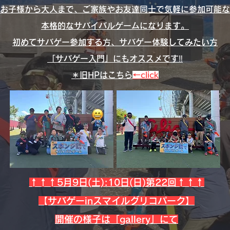
お子様から大人まで、ご家族やお友達同士で気軽に参加可能な
本格的なサバイバルゲームになります。
初めてサバゲー参加する方、サバゲー体験してみたい方
​「サバゲー入門」にもオススメです‼️
＊旧HPはこちら
←click
↑↑↑5月9日(土):10日(日)第22回↑↑↑
​【サバゲーinスマイルグリコパーク】
開催の様子は「gallery」にて