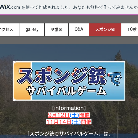
.com
を使って作成されました。あなたも無料で作ってみませんか
アクセス
gallery
🔰講習
Q&A
スポンジ銃
10禁
【information】
9月12日
(土)
開催
11月14日
(土)
開催
「スポンジ銃でサバイバルゲーム」は、